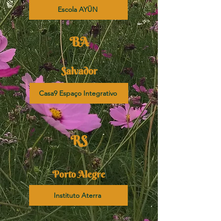
Escola AYÜN
BA
Salvador
Casa9 Espaço Integrativo
RS
Porto Alegre
Instituto Aterra