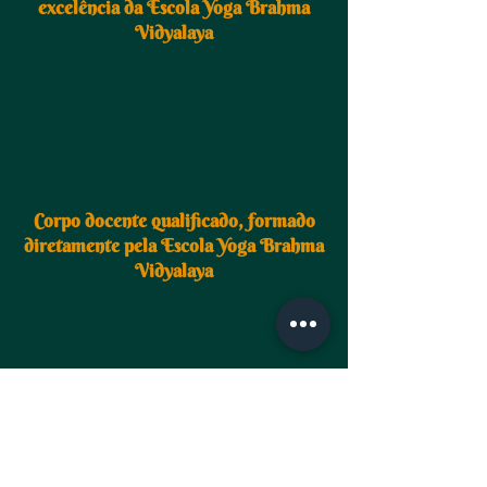
excelência da Escola Yoga Brahma
Vidyalaya
Corpo docente qualificado, formado
diretamente pela Escola Yoga Brahma
Vidyalaya
Aulas presenciais e suporte contínuo
ao aluno