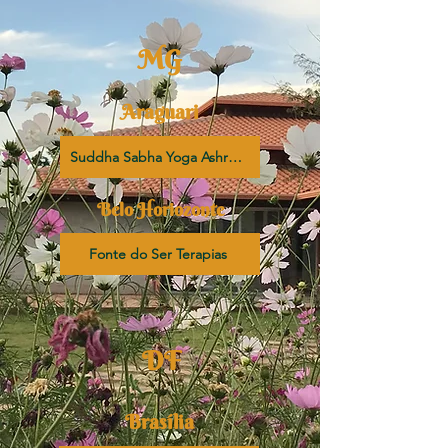
MG
Araguari
Suddha Sabha Yoga Ashram
Belo Horiozonte
Fonte do Ser Terapias
DF
Brasília