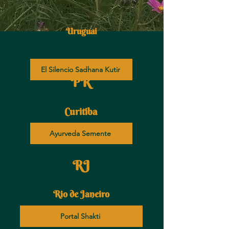
Uruguai
El Silencio Sadhana Kutir
PR
Curitiba
Ayurveda Semente
RJ
Rio de Janeiro
Portal Shakti